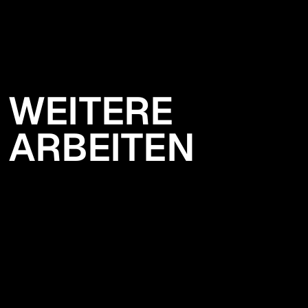
WEITERE
ARBEITEN
BOOKS&MAGAZINES
EDITORIAL DESIGN
/
2025
VISUAL IDENTITIES
MARKENBILDUNG
/
2025